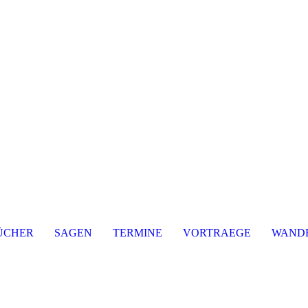
ayerischer Wald
Der Buchautor
ÜCHER
SAGEN
TERMINE
VORTRAEGE
WAND