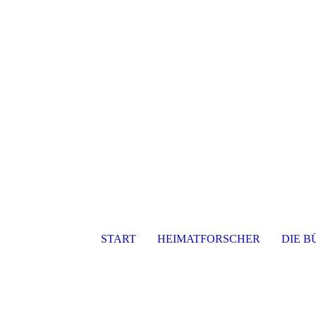
Mystischer B
START
HEIMATFORSCHER
DIE B