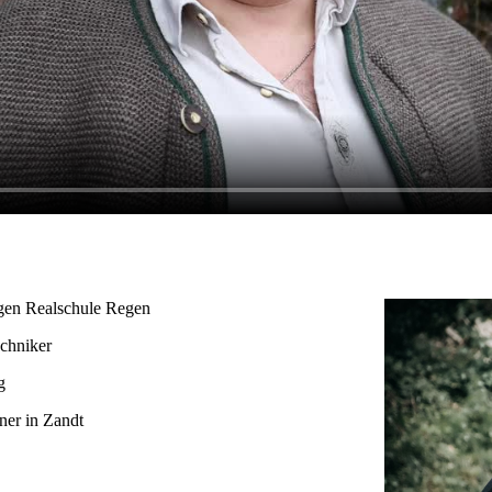
en Realschule Regen
chniker
g
lner in Zandt